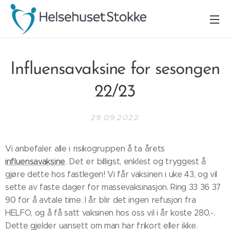
Influensavaksine for sesongen
22/23
29.09.2022
Vi anbefaler alle i risikogruppen å ta årets
influensavaksine
. Det er billigst, enklest og tryggest å
gjøre dette hos fastlegen! Vi får vaksinen i uke 43, og vil
sette av faste dager for massevaksinasjon. Ring 33 36 37
90 for å avtale time. I år blir det ingen refusjon fra
HELFO, og å få satt vaksinen hos oss vil i år koste 280,-.
Dette gjelder uansett om man har frikort eller ikke.